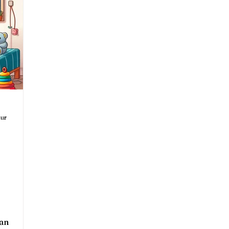
nlık
Eğitim ve Kariyer
Nörobilim
eslenme ve Diyet
Edebiyat ve Psikoloji
ikoterapi ve Bilimsel Yaklaşımlar
Spor ve Psikol
nur
ikolojik Deneyler
Tanıtım
an