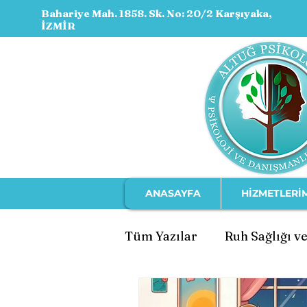
Bahariye Mah. 1858. Sk. No: 20/2 Karşıyaka,
İZMİR
ANASAYFA
HİZMETLERİ
Tüm Yazılar
Ruh Sağlığı ve
Ebeveynlik ve Çocuk Geli