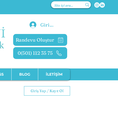
kolog
Giriş Yap
Randevu Oluştur
0(501) 112 35 75
SS
BLOG
İLETİŞİM
Giriş Yap / Kayıt Ol