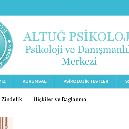
Karşıyaka
İzmir Psikolog
Online Psi
Psikolog
MİZ
KURUMSAL
PSİKOLOJİK TESTLER
S
 Zindelik
İlişkiler ve Bağlanma
şimi
Psikolojik Bozukluklar