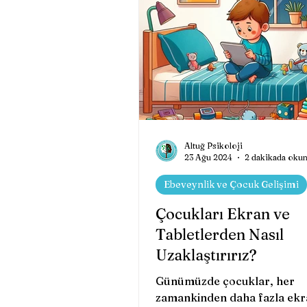
Online Terapi ve Danışma
Sinema ve Psikoloji
B
Müzik ve Psikoloji
Altuğ Psikoloji
Ps
23 Ağu 2024
2 dakikada oku
Ebeveynlik ve Çocuk Gelişimi
Resim ve Psikoloji
Ps
Çocukları Ekran ve
Tabletlerden Nasıl
Uzaklaştırırız?
Günümüzde çocuklar, her
zamankinden daha fazla ekr