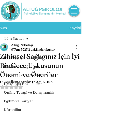
Kaydol
Yazı
Tüm Yazılar
Altuğ Psikoloji
Tüm Yazılar
9 Tem 2023
2 dakikada okunur
Zihinsel Sağlığınız İçin İyi
Ruh Sağlığı ve Zindelik
Bir Gece Uykusunun
İlişkiler ve Bağlanma
Önemi ve Öneriler
Ebeveynlik ve Çocuk Gelişimi
Güncelleme tarihi:
17 Ağu 2023
Psikolojik Bozukluklar
5 üzerinden NaN yıldız
Online Terapi ve Danışmanlık
Eğitim ve Kariyer
Nörobilim