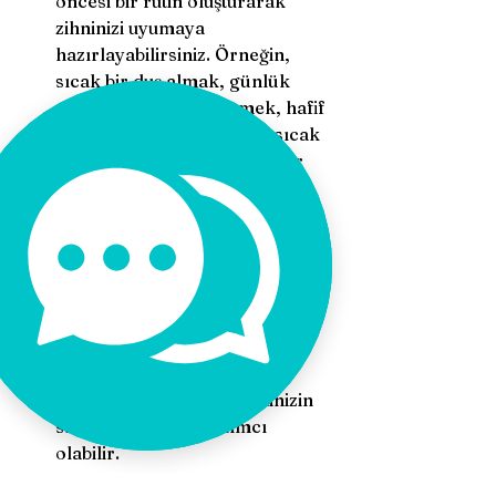
öncesi bir rutin oluşturarak 
zihninizi uyumaya 
hazırlayabilirsiniz. Örneğin, 
sıcak bir duş almak, günlük 
olayları gözden geçirmek, hafif 
bir yürüyüş yapmak veya sıcak 
bir içecek içmek gibi ritüeller 
uykuya geçişinizi 
kolaylaştırabilir. 
Derin Nefes Almak: Yatağınıza 
uzanın, gözlerinizi kapatın ve 
derin nefesler alarak 
gevşemeye odaklanın. 
Nefesinizi sakinleştirici bir 
ritimde alıp vermek, zihninizin 
sakinleşmesine yardımcı 
olabilir.