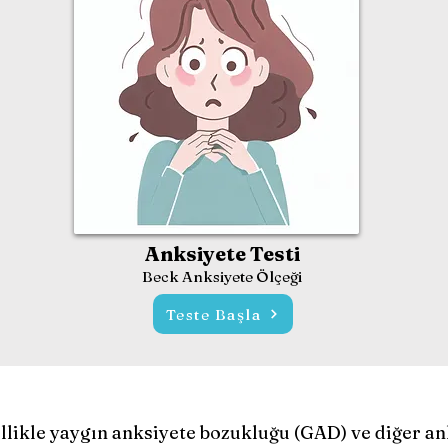
Anksiyete Testi
Beck Anksiyete
Ölç
e
ği
Teste Başla
llikle yaygın anksiyete bozukluğu (GAD) ve diğer an