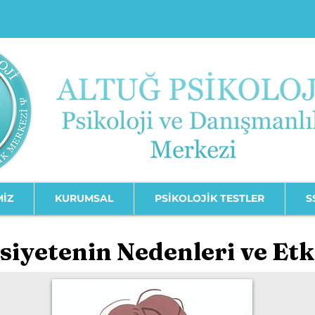
Karşıyaka
İzmir Psikolog
Online Psi
Psikolog
MİZ
KURUMSAL
PSİKOLOJİK TESTLER
S
iyetenin Nedenleri ve Etki