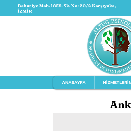
Bahariye Mah. 1858. Sk. No: 20/2 Karşıyaka,
İZMİR
ANASAYFA
HİZMETLERİ
Anks