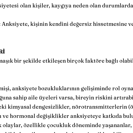
iyetesi olan kişiler, kaygıya neden olan durumlard
 Anksiyete, kişinin kendini değersiz hissetmesine v
Rİ
şık bir şekilde etkileşen birçok faktöre bağlı olabil
mişi, anksiyete bozukluklarının gelişiminde rol oyna
ğuna sahip aile üyeleri varsa, bireyin riskini artırabi
eki kimyasal dengesizlikler, nörotransmitterlerin (
 ve hormonal değişiklikler anksiyeteye katkıda bulu
 olaylar, özellikle çocukluk döneminde yaşananlar,