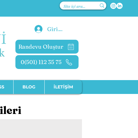
kolog
Giriş Yap
Randevu Oluştur
0(501) 112 35 75
SS
BLOG
İLETİŞİM
leri