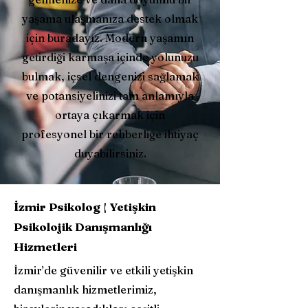
yaşama ulaşmanıza destek olmak
için buradayız. Modern yaşamın
getirdiği karmaşa içinde yolunuzu
bulmak, içsel dengenizi sağlamak
ve potansiyelinizi tam anlamıyla
ortaya çıkarmak için
profesyonel bir rehberliğe ihtiyaç
duyabilirsiniz.
İzmir Psikolog | Yetişkin
Psikolojik Danışmanlığı
Hizmetleri
İzmir’de güvenilir ve etkili yetişkin
danışmanlık hizmetlerimiz,