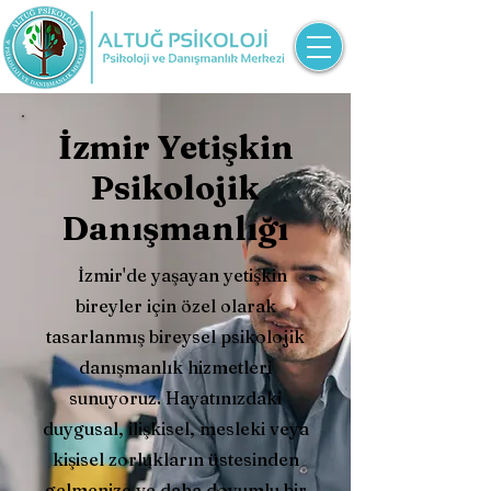
İzmir Yetişkin
Psikolojik
Danışmanlığı
İzmir'de yaşayan yetişkin
bireyler için özel olarak
tasarlanmış bireysel psikolojik
danışmanlık hizmetleri
sunuyoruz. Hayatınızdaki
duygusal, ilişkisel, mesleki veya
kişisel zorlukların üstesinden
gelmenize ve daha doyumlu bir