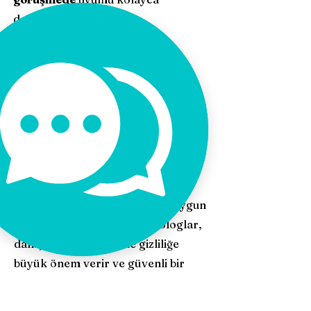
değerlendirebilirsiniz.
İzmir'de Yetişkin Psikolojik
Danışmanlığına Nasıl Başlanır?
İzmir'deki psikologlar, kişiye özel
danışmanlık planları sunar. İlk
görüşmede, psikolog ile birlikte
bireylerin yaşadıkları psikolojik
zorluklar ve hedefler belirlenir. Bu
plan doğrultusunda, danışmanlık
seansları kişiselleştirilir ve en uygun
destek yöntemi seçilir​. Psikologlar,
danışmanlık sürecinde gizliliğe
büyük önem verir ve güvenli bir
alan sağlayarak bireylerin açıkça
kendilerini ifade etmelerini