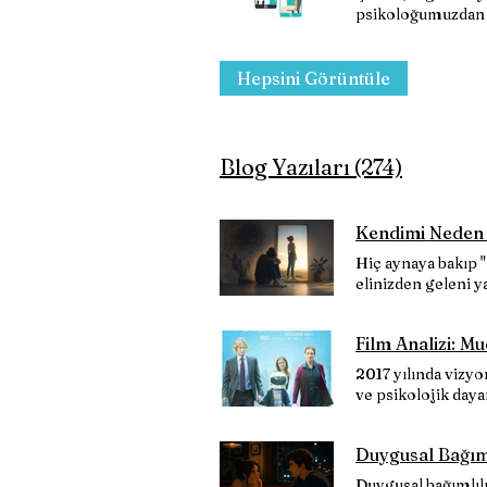
psikoloğumuzdan d
gerçekleşmektedir
Hepsini Görüntüle
Blog Yazıları (274)
Hiç aynaya bakıp 
elinizden geleni ya
"Aslında bunu hak 
insan için çabalıy
Film Analizi: M
olduğunuzu söyleye
bir döneminde kend
2017 yılında vizyo
bir yaşam biçimine
ve psikolojik daya
neden? Yetersizlik
getirdiği zorluklar
kendisini sürekli 
Mucize'nin Künyes
ancak aynı şey değ
Duygusal Bağımlı
Chbosky, Steve C
kendisine dair tem
Palacio'nun aynı 
Duygusal bağımlılı