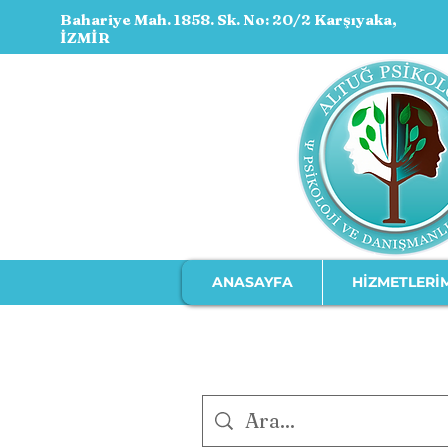
Bahariye Mah. 1858. Sk. No: 20/2 Karşıyaka,
İZMİR
ANASAYFA
HİZMETLERİ