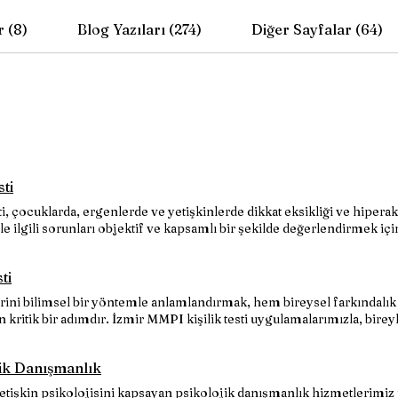
 (8)
Blog Yazıları (274)
Diğer Sayfalar (64)
ti
 çocuklarda, ergenlerde ve yetişkinlerde dikkat eksikliği ve hiperak
e ilgili sorunları objektif ve kapsamlı bir şekilde değerlendirmek için
ireyin dikkat performansını, zaman yönetimini, dürtüselliğini ve hipera
k yaşamda daha iyi sonuçlar elde etmelerine yardımcı olur.
ti
lerini bilimsel bir yöntemle anlamlandırmak, hem bireysel farkındalık
n kritik bir adımdır. İzmir MMPI kişilik testi uygulamalarımızla, birey
ararası standartlarda analiz ediyoruz. Minnesota Çok Yönlü Kişilik Env
en güvenilir ve en yaygın kullanılan bilimsel kişilik testi olarak ka
jik Danışmanlık
tişkin psikolojisini kapsayan psikolojik danışmanlık hizmetlerimiz