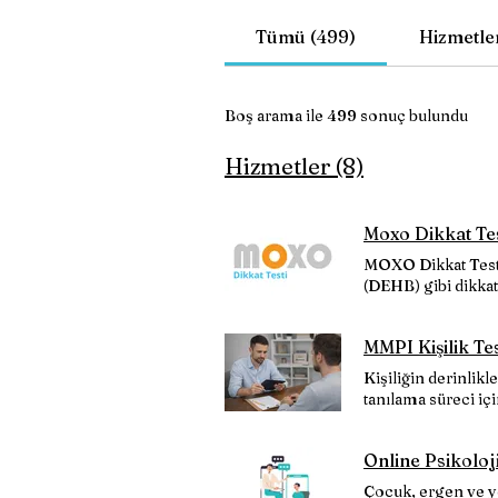
Tümü (499)
Hizmetler
Boş arama ile 499 sonuç bulundu
Hizmetler (8)
Moxo Dikkat Tes
MOXO Dikkat Testi,
(DEHB) gibi dikkatl
testtir. Bu test, b
kişisel ve akademi
MMPI Kişilik Tes
Kişiliğin derinlik
tanılama süreci içi
profillerini ulusl
günümüzde dünyada 
Online Psikolo
Çocuk, ergen ve ye