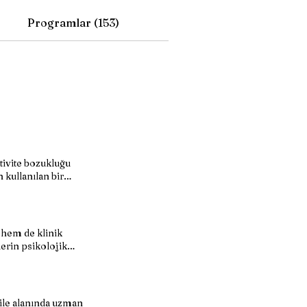
Programlar (153)
tivite bozukluğu
 kullanılan bir
ktivitesini ölçerek,
 hem de klinik
lerin psikolojik
anteri (MMPI),
bul edilmektedir.
 ile alanında uzman