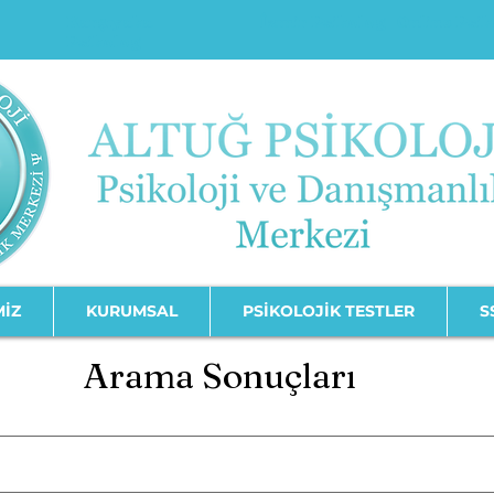
Karşıyaka
İzmir Psikolog
Online Psi
Psikolog
MİZ
KURUMSAL
PSİKOLOJİK TESTLER
S
Arama Sonuçları