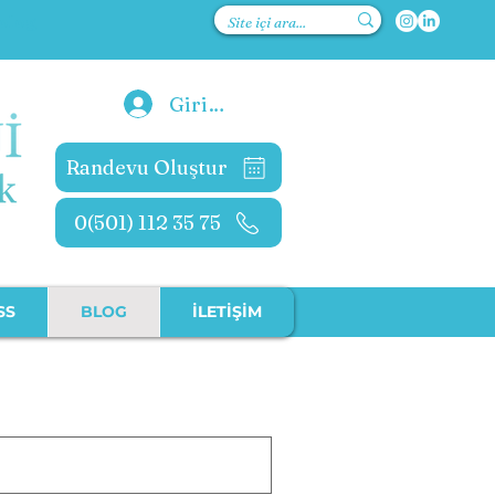
kolog
Giriş Yap
Randevu Oluştur
0(501) 112 35 75
SS
BLOG
İLETİŞİM