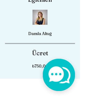
Damla Altuğ
Ücret
₺750,00
Altuğ Psikoloji ve Danışmanlık
İzmir
İzmir Aile Danışmanlığı
İzmir
Psikolog
Pedagog
Şartlar ve Gizlilik