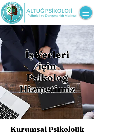
İş Yerleri
için
Psikolog
Hizmetimiz
Kurumsal Psikolojik