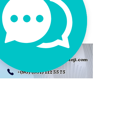
Geçin
Bu formu kullanarak ya da irtibat
numaralarımızdan bizimle
iletişime geçebilirsiniz.
kurumsal@altugpsikoloji.com
+(90)
(501) 112 35 75
Bahariye Mah.
1858. Sk. No: 20/2
Karşıyaka, İZMİR
Ad