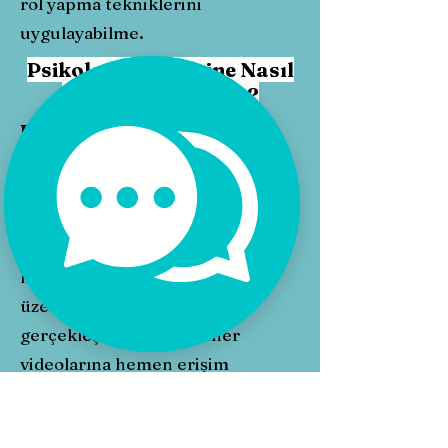
rol yapma tekniklerini
uygulayabilme.
Psikoloji Seminerine Nasıl
Kayıt Olabilirsiniz?
Başvuru ve Ücret Bilgisi
Sayfada yer alan bağlantı
üzerinden tercih ettiğiniz
seminer programını kolayca satın
alabilirsiniz. Oluşturacağınız
hesabınız ile internet adresimiz
üzerinden ödeme işlemini
gerçekleştirebilir, seminer
videolarına hemen erişim
sağlayabilirsiniz.