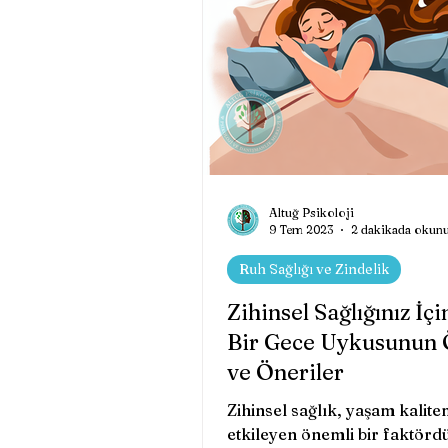
Online Terapi ve Danışma
Sinema ve Psikoloji
B
Müzik ve Psikoloji
Altuğ Psikoloji
Ps
9 Tem 2023
2 dakikada okun
Ruh Sağlığı ve Zindelik
Resim ve Psikoloji
Ps
Zihinsel Sağlığınız İçi
Bir Gece Uykusunun
ve Öneriler
Zihinsel sağlık, yaşam kalite
etkileyen önemli bir faktörd