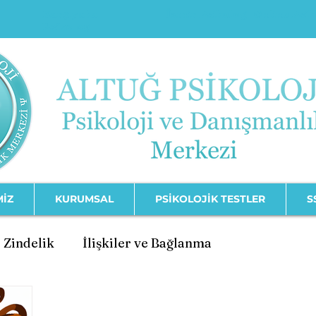
Karşıyaka
İzmir Psikolog
Online Psi
Psikolog
MİZ
KURUMSAL
PSİKOLOJİK TESTLER
S
 Zindelik
İlişkiler ve Bağlanma
şimi
Psikolojik Bozukluklar