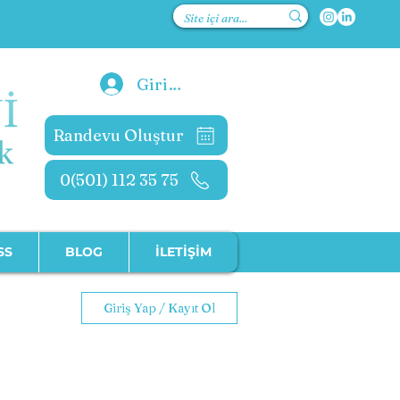
kolog
Giriş Yap
Randevu Oluştur
0(501) 112 35 75
SS
BLOG
İLETİŞİM
Giriş Yap / Kayıt Ol