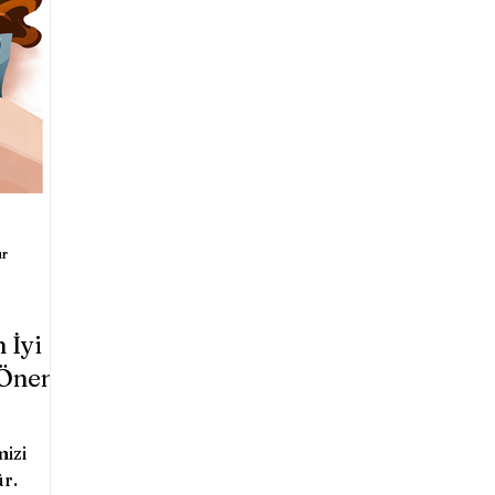
nlık
Eğitim ve Kariyer
Nörobilim
eslenme ve Diyet
Edebiyat ve Psikoloji
ikoterapi ve Bilimsel Yaklaşımlar
Spor ve Psikol
ur
ikolojik Deneyler
Tanıtım
n İyi
 Önemi
mizi
ür.