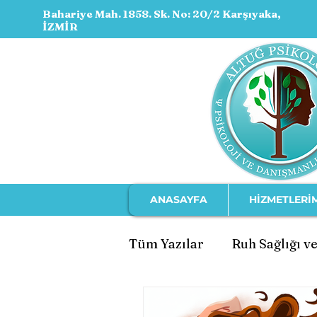
Bahariye Mah. 1858. Sk. No: 20/2 Karşıyaka,
İZMİR
ANASAYFA
HİZMETLERİ
Tüm Yazılar
Ruh Sağlığı ve
Ebeveynlik ve Çocuk Geli