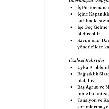
Davranışsal Değişi
İş Performansı
İçine Kapanıklı
katılmak istem
İşe Geç Gelme 
bildirebilir.
Savunmacı Davr
yöneticilere ka
Fiziksel Belirtiler
Uyku Problemle
Bağışıklık Sist
olabilir.
Baş Ağrısı ve M
mide bulantısı,
Tansiyon ve Kal
sorunlarına yol