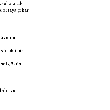
ksel olarak 
k ortaya çıkar 
güvenini 
sürekli bir 
usal çöküş 
 
ilir ve 