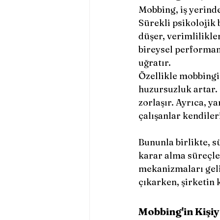
Mobbing, iş yerinde
Sürekli psikolojik
düşer, verimlilikle
bireysel performans
uğratır.
Özellikle mobbingin
huzursuzluk artar. 
zorlaşır. Ayrıca, ya
çalışanlar kendiler
Bununla birlikte, sü
karar alma süreçler
mekanizmaları geliş
çıkarken, şirketin 
Mobbing'in Kişiy