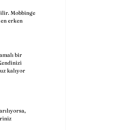
ilir. Mobbinge 
den erken 
amalı bir 
Kendinizi 
uz kalıyor 
arılıyorsa,
riniz 