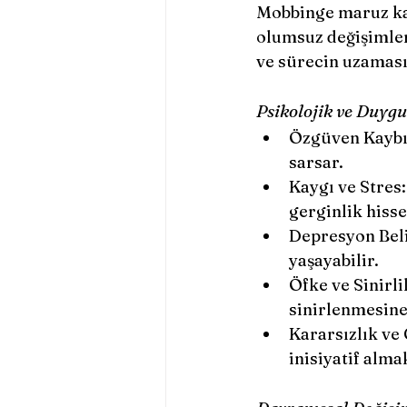
Mobbinge maruz kala
olumsuz değişimler 
ve sürecin uzaması
Psikolojik ve Duygu
Özgüven Kaybı: 
sarsar.
Kaygı ve Stres:
gerginlik hisse
Depresyon Beli
yaşayabilir.
Öfke ve Sinirli
sinirlenmesine 
Kararsızlık ve
inisiyatif alma