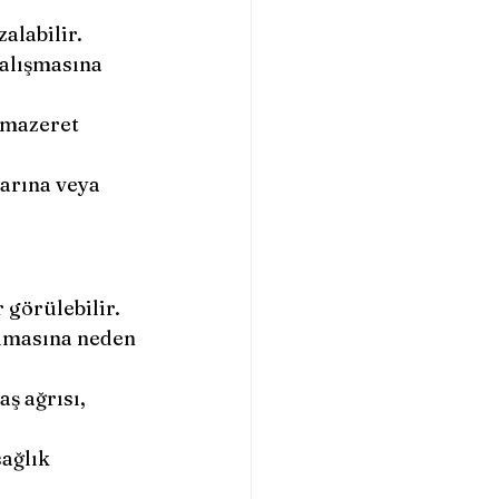
alabilir.
çalışmasına 
 mazeret 
arına veya 
 görülebilir.
 olmasına neden 
ş ağrısı, 
ağlık 