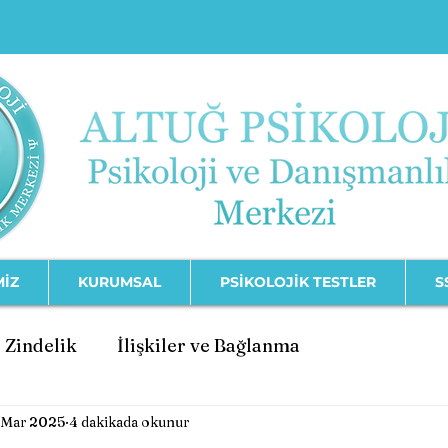
Karşıyaka
İzmir Psikolog
Online Psi
Psikolog
MİZ
KURUMSAL
PSİKOLOJİK TESTLER
S
 Zindelik
İlişkiler ve Bağlanma
 Mar 2025
4 dakikada okunur
şimi
Psikolojik Bozukluklar