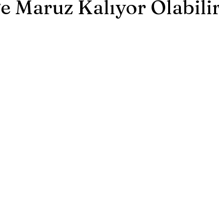
 Maruz Kalıyor Olabili
nlık
Eğitim ve Kariyer
Nörobilim
dız
eslenme ve Diyet
Edebiyat ve Psikoloji
ikoterapi ve Bilimsel Yaklaşımlar
m ve Psikoloji
Psikolojik Deneyler
Tanıtım