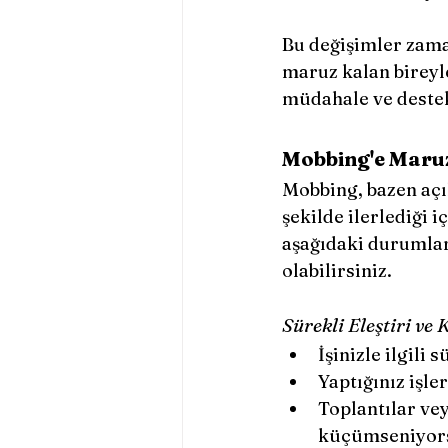
Bu değişimler zaman
maruz kalan bireyle
müdahale ve deste
Mobbing'e Maruz
Mobbing, bazen açık
şekilde ilerlediği 
aşağıdaki durumlar
olabilirsiniz.
Sürekli Eleştiri v
İşinizle ilgili 
Yaptığınız işle
Toplantılar vey
küçümseniyor