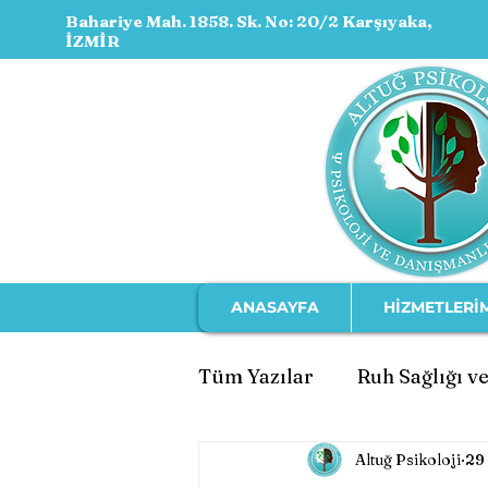
Bahariye Mah. 1858. Sk. No: 20/2 Karşıyaka,
İZMİR
ANASAYFA
HİZMETLERİ
Tüm Yazılar
Ruh Sağlığı ve
Altuğ Psikoloji
29
Ebeveynlik ve Çocuk Geli