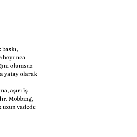
 baskı, 
re boyunca 
ğını olumsuz 
a yatay olarak 
, aşırı iş 
lir. Mobbing, 
k uzun vadede 