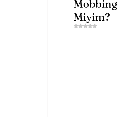
Mobbinge
Miyim?
Online Terapi ve Danışma
5 üzerinden NaN yıl
Sinema ve Psikoloji
B
Müzik ve Psikoloji
Ps
Spor ve Psikoloji
Resi