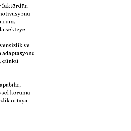
 faktördür. 
motivasyonu 
durum, 
da sekteye 
vensizlik ve 
ın adaptasyonu 
r, çünkü 
apabilir, 
eysel koruma 
zlik ortaya 