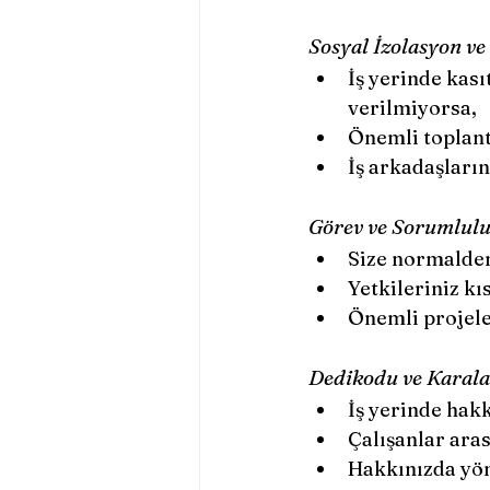
Sosyal İzolasyon v
İş yerinde kası
verilmiyorsa,
Önemli toplant
İş arkadaşların
Görev ve Sorumluluk
Size normalden 
Yetkileriniz kı
Önemli projele
Dedikodu ve Karal
İş yerinde hak
Çalışanlar aras
Hakkınızda yön