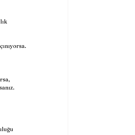
lık 
açınıyorsa.
orsa,
sanız.
uluğu 