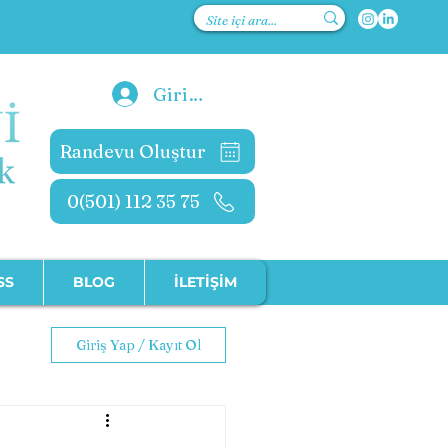
kolog
Giriş Yap
Randevu Oluştur
0(501) 112 35 75
SS
BLOG
İLETİŞİM
Giriş Yap / Kayıt Ol