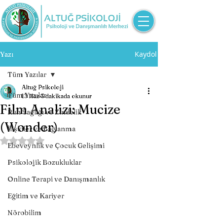
Kaydol
Yazı
Tüm Yazılar
Altuğ Psikoloji
Tüm Yazılar
13 Haz
3 dakikada okunur
Film Analizi: Mucize
Ruh Sağlığı ve Zindelik
(Wonder)
İlişkiler ve Bağlanma
5 üzerinden NaN yıldız
Ebeveynlik ve Çocuk Gelişimi
Psikolojik Bozukluklar
Online Terapi ve Danışmanlık
Eğitim ve Kariyer
Nörobilim