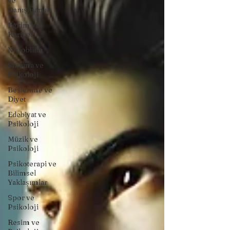
ve
Danışmanlık
Eğitim ve
Kariyer
Nörobilim
Sinema ve
Psikoloji
Beslenme ve
Diyet
Edebiyat ve
Psikoloji
Müzik ve
Psikoloji
Psikoterapi ve
Bilimsel
Yaklaşımlar
Spor ve
Psikoloji
Resim ve