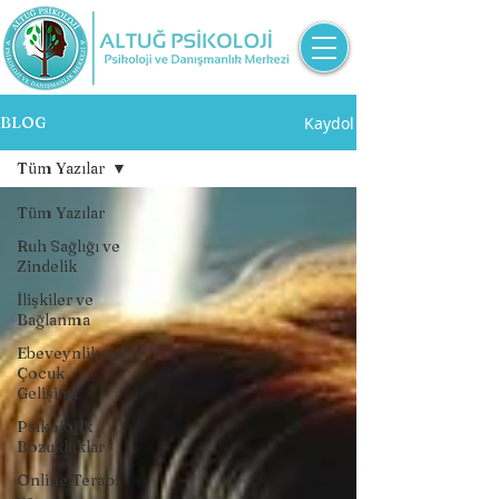
Kaydol
BLOG
Tüm Yazılar
Tüm Yazılar
Ruh Sağlığı ve
Zindelik
İlişkiler ve
Bağlanma
Ebeveynlik ve
Çocuk
Gelişimi
Psikolojik
Bozukluklar
Online Terapi