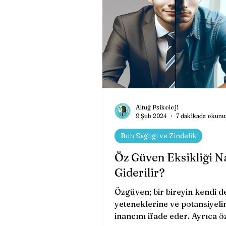
Online Terapi ve Danışma
Sinema ve Psikoloji
B
Müzik ve Psikoloji
Altuğ Psikoloji
Ps
9 Şub 2024
7 dakikada okunu
Ruh Sağlığı ve Zindelik
Resim ve Psikoloji
Ps
Öz Güven Eksikliği Na
Giderilir?
Özgüven; bir bireyin kendi d
yeteneklerine ve potansiyeli
inancını ifade eder. Ayrıca 