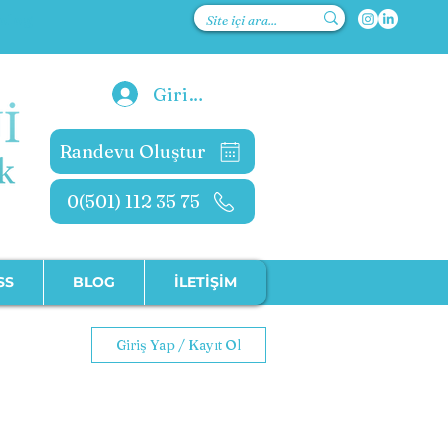
kolog
Giriş Yap
Randevu Oluştur
0(501) 112 35 75
SS
BLOG
İLETİŞİM
Giriş Yap / Kayıt Ol