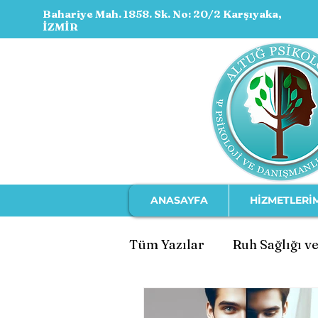
Bahariye Mah. 1858. Sk. No: 20/2 Karşıyaka,
İZMİR
ANASAYFA
HİZMETLERİ
Tüm Yazılar
Ruh Sağlığı ve
Ebeveynlik ve Çocuk Geli