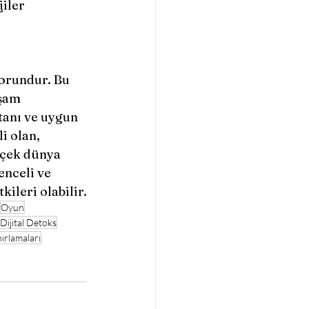
iler 
aşam 
tanı ve uygun 
i olan, 
rçek dünya 
enceli ve 
ileri olabilir.
Oyun
Dijital Detoks
nırlamaları