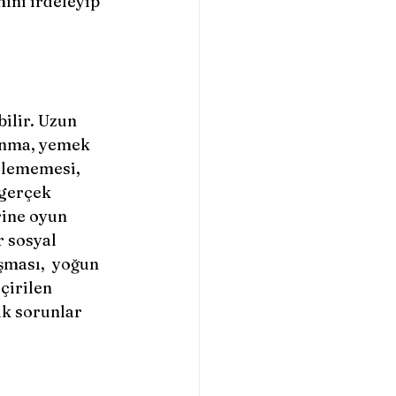
ını irdeleyip 
ınma, yemek 
ilememesi, 
gerçek 
rine oyun 
 sosyal 
şması,  yoğun 
çirilen 
ik sorunlar 