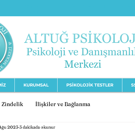
Karşıyaka
İzmir Psikolog
Online Psi
Psikolog
MİZ
KURUMSAL
PSİKOLOJİK TESTLER
S
 Zindelik
İlişkiler ve Bağlanma
 Ağu 2023
3 dakikada okunur
şimi
Psikolojik Bozukluklar