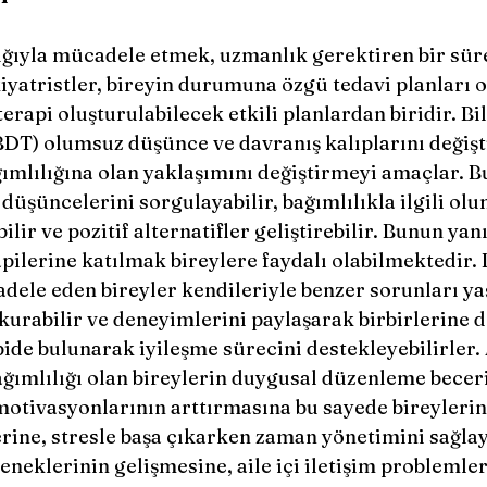
iyatristler, bireyin durumuna özgü tedavi planları ol
terapi oluşturulabilecek etkili planlardan biridir. Bil
BDT) olumsuz düşünce ve davranış kalıplarını değişt
ımlılığına olan yaklaşımını değiştirmeyi amaçlar. Bu
 düşüncelerini sorgulayabilir, bağımlılıkla ilgili ol
lir ve pozitif alternatifler geliştirebilir. Bunun yan
pilerine katılmak bireylere faydalı olabilmektedir. 
dele eden bireyler kendileriyle benzer sorunları ya
 kurabilir ve deneyimlerini paylaşarak birbirlerine d
ide bulunarak iyileşme sürecini destekleyebilirler. 
ağımlılığı olan bireylerin duygusal düzenleme beceri
motivasyonlarının arttırmasına bu sayede bireylerin
rine, stresle başa çıkarken zaman yönetimini sağla
neklerinin gelişmesine, aile içi iletişim problemle