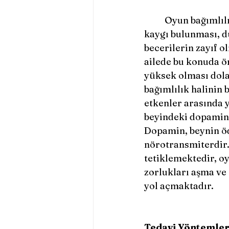
	Oyun bağımlılığının nedenleri karmaşık bir yapının sonucudur. Yoğun stres ve 
kaygı bulunması, d
becerilerin zayıf o
ailede bu konuda ö
yüksek olması dola
bağımlılık halinin 
etkenler arasında y
beyindeki dopamin s
Dopamin, beynin ödü
nörotransmiterdir. 
tetiklemektedir, o
zorlukları aşma ve
yol açmaktadır. 
Tedavi Yöntemler