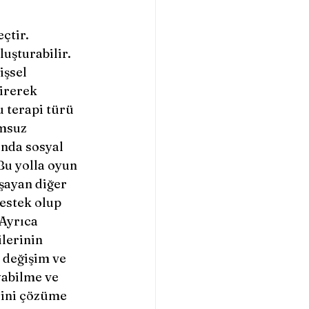
uşturabilir. 
işsel 
irerek 
 terapi türü 
umsuz 
ında sosyal 
Bu yolla oyun 
şayan diğer 
estek olup 
Ayrıca 
lerinin 
 değişim ve 
yabilme ve 
rini çözüme 