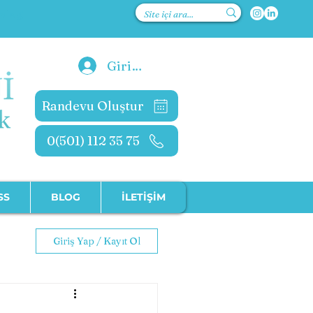
kolog
Giriş Yap
Randevu Oluştur
0(501) 112 35 75
SS
BLOG
İLETİŞİM
Giriş Yap / Kayıt Ol