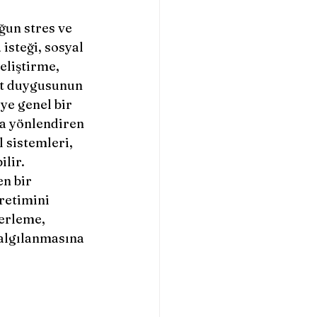
steği, sosyal 
eliştirme, 
et duygusunun 
ye genel bir 
ra yönlendiren 
 sistemleri, 
lir. 
n bir 
retimini 
erleme, 
algılanmasına 