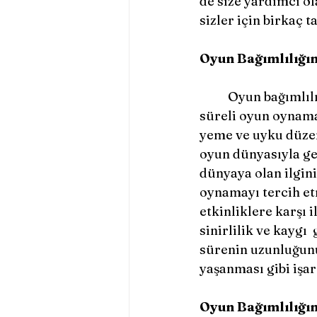
de size yardımcı ol
sizler için birkaç 
Oyun Bağımlılığın
	Oyun bağımlılığı, fiziksel ve psikolojik belirtilerle kendini gösterebilir. Uzun 
süreli oyun oynam
yeme ve uyku düzen
oyun dünyasıyla g
dünyaya olan ilgini
oynamayı tercih et
etkinliklere karşı 
sinirlilik ve kaygı
sürenin uzunluğunun
yaşanması gibi işare
Oyun Bağımlılığın