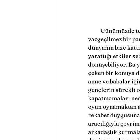
	Günümüzde teknolojinin hızla ilerlemesiyle birlikte dijital oyunlar hayatımızın 
vazgeçilmez bir parç
dünyanın bize katt
yarattığı etkiler s
dönüşebiliyor. Bu 
çeken bir konuya d
anne ve babalar içi
gençlerin sürekli o
kapatmamaları nede
oyun oynamaktan ak
rekabet duygusuna 
aracılığıyla çevri
arkadaşlık kurmalar