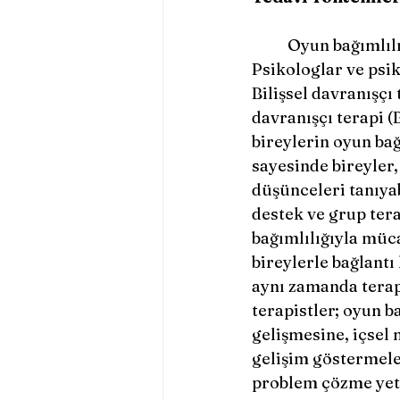
	Oyun bağımlılığıyla mücadele etmek, uzmanlık gerektiren bir süreçtir. 
Psikologlar ve psik
Bilişsel davranışçı 
davranışçı terapi (
bireylerin oyun bağ
sayesinde bireyler,
düşünceleri tanıyabi
destek ve grup tera
bağımlılığıyla müca
bireylerle bağlantı
aynı zamanda terap
terapistler; oyun b
gelişmesine, içsel 
gelişim göstermele
problem çözme yete