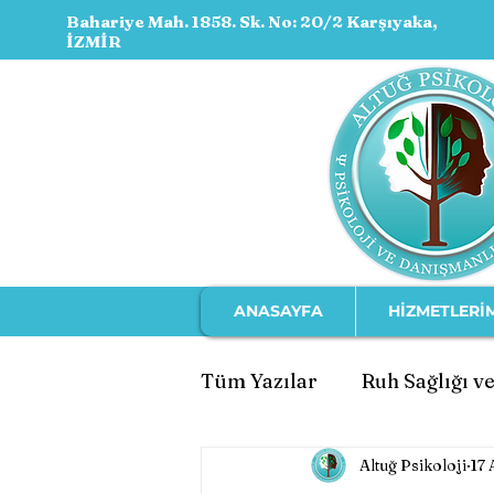
Bahariye Mah. 1858. Sk. No: 20/2 Karşıyaka,
İZMİR
ANASAYFA
HİZMETLERİ
Tüm Yazılar
Ruh Sağlığı ve
Altuğ Psikoloji
17
Ebeveynlik ve Çocuk Geli