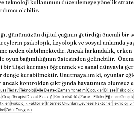
e teknoloji kullanımını düzenlemeye yönelik stratej
rdımcı olabilir.
bireylerin psikolojik, fizyolojik ve sosyal anlamda y
ine neden olabilmektedir. Ancak farkındalık, erken 
le oyun bağımlılığının üstesinden gelinebilir.  Öneml
li bir ilişki kurmayı öğrenmek ve sanal dünyayla ge
ir denge kurabilmektir. Unutmayalım ki, oyunlar eğl
ir ancak kontrolden çıktığında hayatımıza olumsuz etk
usal
Tedavi
Teknoloji
Aile Destek
Zaman Yönetimi
Çocuklar
Bilişsel
Psikolojik
i
Grup Terapisi
Dikkat Eksikliği
Kontrolsüzlük
Zararlı Etkiler
Eğlence
Gençlik
tkileri
Psikolojik Faktörler
İnternet Oyunları
Çevresel Faktörler
Teknoloji Sı
imi
Ödül Duygusu