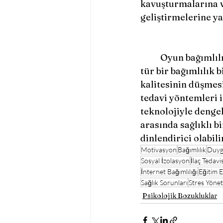
kavuşturmalarına v
geliştirmelerine ya
	Oyun bağımlılığı, günümüzün dijital çağının getirdiği önemli bir sorundur. Bu 
tür bir bağımlılık 
kalitesinin düşmes
tedavi yöntemleri i
teknolojiyle denge
arasında sağlıklı b
dinlendirici olabil
Motivasyon
Bağımlılık
Duyg
Sosyal İzolasyon
İlaç Tedavis
İnternet Bağımlılığı
Eğitim E
Sağlık Sorunları
Stres Yönet
Psikolojik Bozukluklar