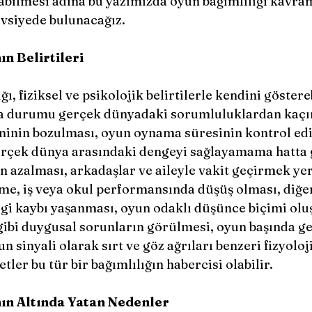
abilmesi adına bu yazımızda oyun bağımlılığı kavram
tavsiyede bulunacağız.
ın Belirtileri
a durumu gerçek dünyadaki sorumluluklardan kaç
inin bozulması, oyun oynama süresinin kontrol ed
erçek dünya arasındaki dengeyi sağlayamama hatta 
n azalması, arkadaşlar ve aileyle vakit geçirmek ye
me, iş veya okul performansında düşüş olması, diğer
ilgi kaybı yaşanması, oyun odaklı düşünce biçimi olu
  gibi duygusal sorunların görülmesi, oyun başında ge
 sinyali olarak sırt ve göz ağrıları benzeri fizyoloj
tler bu tür bir bağımlılığın habercisi olabilir. 
ın Altında Yatan Nedenler