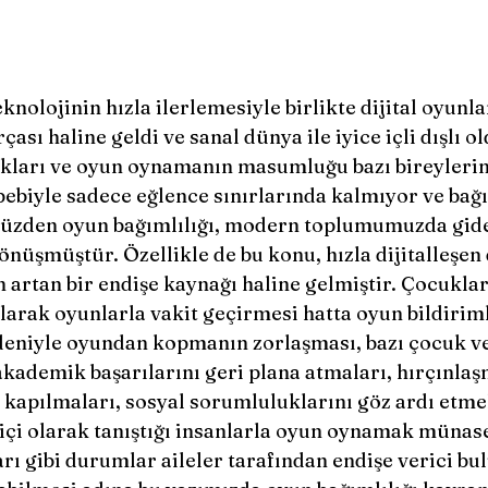
ası haline geldi ve sanal dünya ile iyice içli dışlı o
ıkları ve oyun oynamanın masumluğu bazı bireylerin
ebebiyle sadece eğlence sınırlarında kalmıyor ve bağı
yüzden oyun bağımlılığı, modern toplumumuzda gide
önüşmüştür. Özellikle de bu konu, hızla dijitalleşe
n artan bir endişe kaynağı haline gelmiştir. Çocuklar
larak oyunlarla vakit geçirmesi hatta oyun bildiriml
niyle oyundan kopmanın zorlaşması, bazı çocuk ve
ademik başarılarını geri plana atmaları, hırçınlaş
kapılmaları, sosyal sorumluluklarını göz ardı etmel
miçi olarak tanıştığı insanlarla oyun oynamak münase
ı gibi durumlar aileler tarafından endişe verici bul