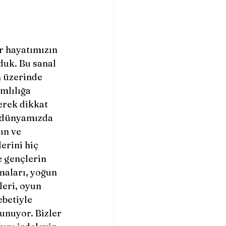
lduk. Bu sanal 
 üzerinde 
mlılığa 
rek dikkat 
n dünyamızda 
ın ve 
erini hiç 
 gençlerin 
maları, yoğun 
eri, oyun 
betiyle 
unuyor. Bizler 