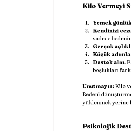
Kilo Vermeyi S
Yemek günlükl
Kendinizi cez
sadece bedenin
Gerçek açlıkla
Küçük adımlar
Destek alın.
 P
boşlukları fark
Unutmayın:
 Kilo 
Bedeni dönüştürme
yüklenmek yerine 
Psikolojik Des