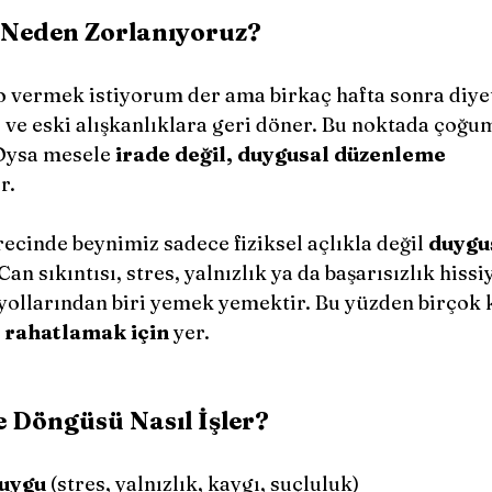
 Neden Zorlanıyoruz?
ve eski alışkanlıklara geri döner. Bu noktada çoğu
Oysa mesele 
irade değil, duygusal düzenleme 
ir.
recinde beynimiz sadece fiziksel açlıkla değil 
duygus
Can sıkıntısı, stres, yalnızlık ya da başarısızlık hissi
yollarından biri yemek yemektir. Bu yüzden birçok ki
 rahatlamak için
 yer.
 Döngüsü Nasıl İşler?
duygu
 (stres, yalnızlık, kaygı, suçluluk)