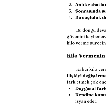
Anlık rahatla
Sonrasında su
Bu suçluluk d
	Bu döngü devam ettikçe kişi hem kilo vermekte zorlanır hem de kendine 
güvenini kaybeder.
kilo verme sürecin
Kilo Vermenin 
	Kalıcı kilo ve
ilişkiyi değiştirm
fark etmek çok öne
Duygusal fark
Kendine konu
isyan eder.