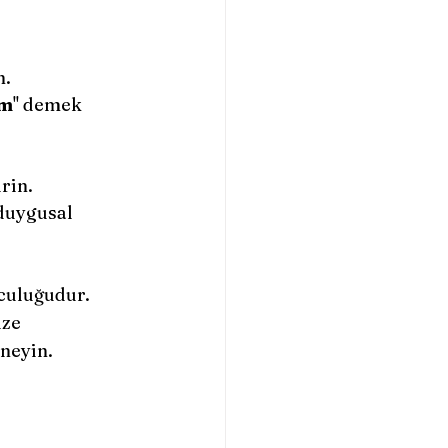
n.
ım
'' demek 
rin.
duygusal 
culuğudur. 
ze 
neyin.