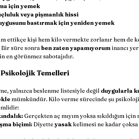
ma için yemek
çluluk veya pişmanlık hissi
uygusunu bastırmak için yeniden yemek
 Bir süre sonra 
ben zaten yapamıyorum
 inancı yer
in en görünmez sabotajıdır.
Psikolojik Temelleri
rme, yalnızca beslenme listesiyle değil 
duygularla 
ekle
 mümkündür. Kilo verme sürecinde şu psikoloji
mlidir:
ındalık:
 Gerçekten aç mıyım yoksa sıkıldığım için
şma biçimi:
 Diyette 
yasak
 kelimesi ne kadar çoksa