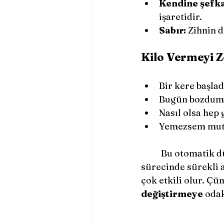
Kendine şefka
işaretidir.
Sabır:
 Zihnin 
Kilo Vermeyi Z
Bir kere başla
Bugün bozdum, 
Nasıl olsa hep 
Yemezsem mut
	Bu otomatik düşünceler fark edilip dönüştürülmedikçe kişi kilo verme 
sürecinde sürekli a
çok etkili olur. Çü
değiştirmeye
 oda