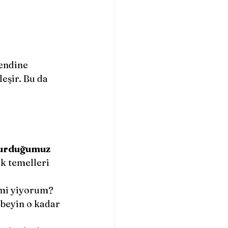
leşir. Bu da 
kurduğumuz 
k temelleri 
 mi yiyorum?
 beyin o kadar 