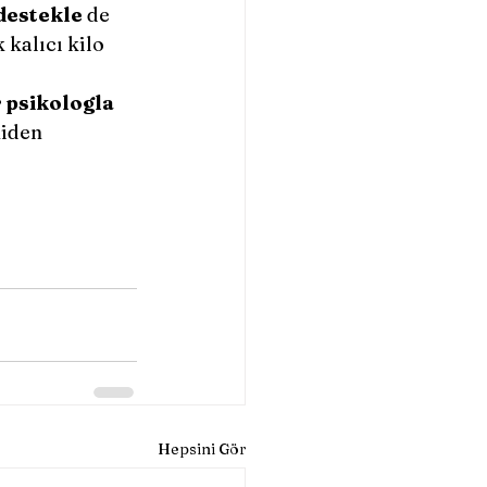
 destekle
 de 
kalıcı kilo 
r psikologla 
iden 
Hepsini Gör