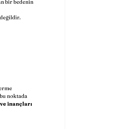
n bir bedenin 
eğildir.
 bu noktada 
e inançları 