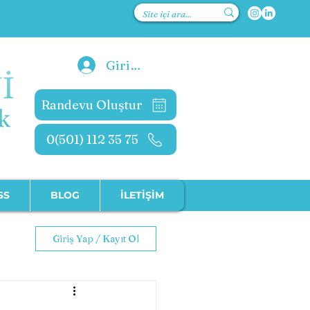
kolog
Giriş Yap
Randevu Oluştur
0(501) 112 35 75
SS
BLOG
İLETİŞİM
Giriş Yap / Kayıt Ol