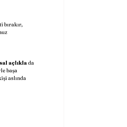
muz 
al açlıkla
 da 
yle başa 
şi aslında 