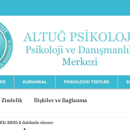
Karşıyaka
İzmir Psikolog
Online Psi
Psikolog
MİZ
KURUMSAL
PSİKOLOJİK TESTLER
S
 Zindelik
İlişkiler ve Bağlanma
 Eki 2025
2 dakikada okunur
şimi
Psikolojik Bozukluklar