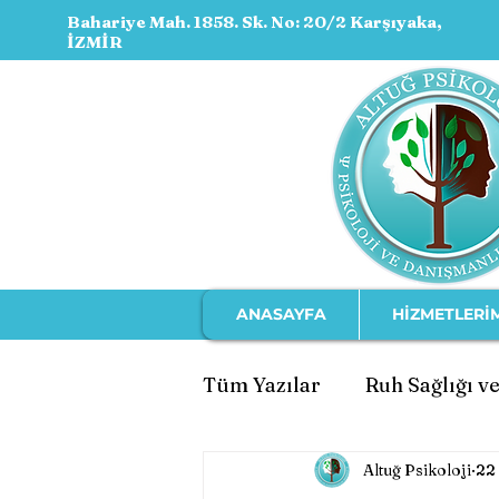
Bahariye Mah. 1858. Sk. No: 20/2 Karşıyaka,
İZMİR
ANASAYFA
HİZMETLERİ
Tüm Yazılar
Ruh Sağlığı ve
Altuğ Psikoloji
22
Ebeveynlik ve Çocuk Geli