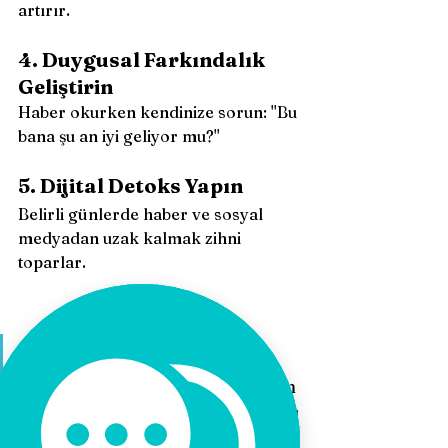
artırır.
4. Duygusal Farkındalık 
Geliştirin
Haber okurken kendinize sorun: ''Bu 
bana şu an iyi geliyor mu?''
5. Dijital Detoks Yapın
Belirli günlerde haber ve sosyal 
medyadan uzak kalmak zihni 
toparlar.
''Kötü haberler neden daha 
çok dikkat çeker?''
 sorusunun 
cevabı hem beynimizin evrimsel 