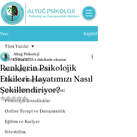
Kaydol
Yazı
Tüm Yazılar
Altuğ Psikoloji
Tüm Yazılar
11 Oca 2025
4 dakikada okunur
Renklerin Psikolojik
Ruh Sağlığı ve Zindelik
Etkileri: Hayatımızı Nasıl
İlişkiler ve Bağlanma
Şekillendiriyor?
Ebeveynlik ve Çocuk Gelişimi
5 üzerinden NaN yıldız
Psikolojik Bozukluklar
Online Terapi ve Danışmanlık
Eğitim ve Kariyer
Nörobilim