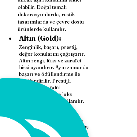
olabilir. Doğal temalı 
dekorasyonlarda, rustik 
tasarımlarda ve çevre dostu 
ürünlerde kullanılır.
Altın (Gold):
Zenginlik, başarı, prestij, 
değer konularını çağrıştırır. 
Altın rengi, lüks ve zarafet 
hissi uyandırır. Aynı zamanda 
başarı ve ödüllendirme ile 
ilişkilendirilir. Prestijli 
markalarda, ödül 
tasarımlarında ve lüks 
dekorasyonlarda kullanılır.
Gümüş (Silver):
Modernlik, zarafet, incelik, 
teknolojiyi ifade eder. Gümüş 
rengi sofistike ve yenilikçi bir 