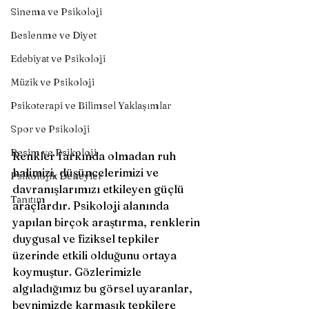
Sinema ve Psikoloji
Beslenme ve Diyet
Edebiyat ve Psikoloji
Müzik ve Psikoloji
Psikoterapi ve Bilimsel Yaklaşımlar
Spor ve Psikoloji
Resim ve Psikoloji
Renkler farkında olmadan ruh 
halimizi, düşüncelerimizi ve 
Psikolojik Deneyler
davranışlarımızı etkileyen güçlü 
Tanıtım
araçlardır. Psikoloji alanında 
yapılan birçok araştırma, renklerin 
duygusal ve fiziksel tepkiler 
üzerinde etkili olduğunu ortaya 
koymuştur. Gözlerimizle 
algıladığımız bu görsel uyaranlar, 
beynimizde karmaşık tepkilere 