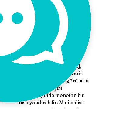
his verir. Aynı zamanda 
sakinlik ve serinlik hissi 
yaratabilir. Teknoloji 
ürünlerinde, modern 
tasarımlarda ve aksesuar 
tasarımlarında tercih edilir.
Bej:
Sadelik, sıcaklık, doğallık 
anlamlarını anımsatır. Bej, 
huzur ve sakinlik hissi verir. 
Minimal ve temiz bir görünüm 
yaratır ancak aşırı 
kullanıldığında monoton bir 
his uyandırabilir. Minimalist 
tasarımlar ve doğal temalı 
dekorasyonlarda yaygın 
olarak kullanılır.
Turkuaz: