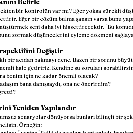
nını Belirle
ekten bir kontrolün var mı? Eğer yoksa sürekli dü
ttirir. Eğer bir çözüm bulma şansın varsa bunu yap
üştürmek seni daha iyi hissettirecektir. ''Bu konuda
usunu sormak düşüncelerini eyleme dökmeni sağlayab
rspektifini Değiştir
rklı bir açıdan bakmayı dene. Bazen bir sorunu büyüt
mli hale getiririz. Kendine şu soruları sorabilirsin
onra benim için ne kadar önemli olacak?
adaşım bana danışsaydı, ona ne önerirdim?
ğretti?
ini Yeniden Yapılandır
umsuz senaryolar dönüyorsa bunları bilinçli bir şek
elisin. Örneğin:
anladı.'' yerine ''Belki de bazıları beni anladı, bazıla