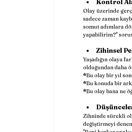
Kontrol Ala
Olay üzerinde gerç
sadece zaman kaybe
somut adımlara dön
yapabilirim?'' sor
Zihinsel Pe
Yaşadığın olaya fa
olduğundan daha öne
*
Bu olay bir yıl s
*
Bu konuda bir ark
*
Bu olay bana ne ö
Düşünceler
Zihninde sürekli ol
değiştirmeyi denem
''Beni herkes yanlış 