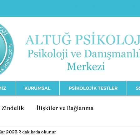
Karşıyaka
İzmir Psikolog
Online Psi
Psikolog
MİZ
KURUMSAL
PSİKOLOJİK TESTLER
S
 Zindelik
İlişkiler ve Bağlanma
Mar 2025
2 dakikada okunur
şimi
Psikolojik Bozukluklar