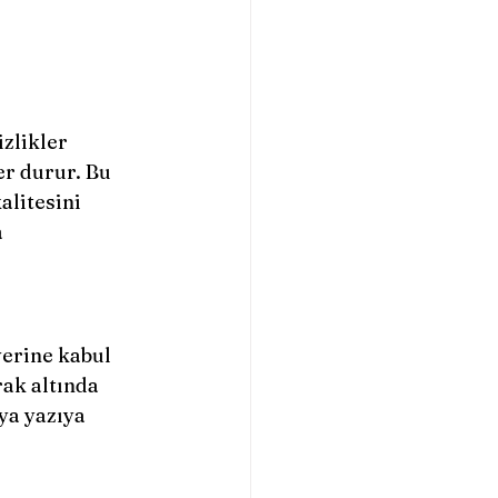
zlikler 
r durur. Bu 
litesini 
 
yerine kabul 
ak altında 
ya yazıya 