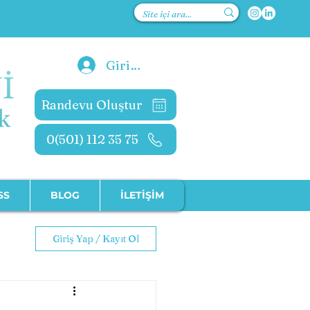
kolog
Giriş Yap
Randevu Oluştur
0(501) 112 35 75
SS
BLOG
İLETİŞİM
Giriş Yap / Kayıt Ol