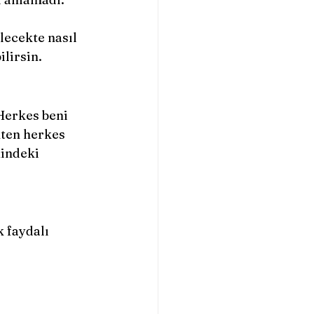
lecekte nasıl 
ilirsin.
Herkes beni 
kten herkes 
indeki 
 faydalı 