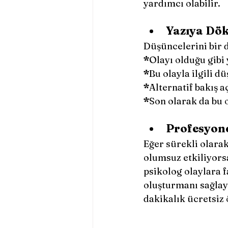
yardımcı olabilir.
Yazıya Dök
Düşüncelerini bir d
*
Olayı olduğu gibi 
*
Bu olayla ilgili dü
*
Alternatif bakış aç
*
Son olarak da bu 
Profesyon
Eğer sürekli olarak
olumsuz etkiliyorsa
psikolog olaylara f
oluşturmanı sağlaya
dakikalık ücretsiz 