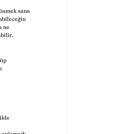
şünmek sana 
abileceğin 
 ne 
ilir.
üp 
:
ilde 
rı anlamadı. 