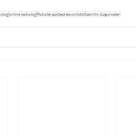
kolog
online psikolog
Psikoterapi
depresyon
okb
takıntılı düşünceler