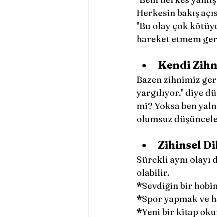
Herkesin bakış açısı
''Bu olay çok kötüyd
hareket etmem gerekt
Kendi Zih
Bazen zihnimiz ger
yargılıyor.'' diye 
mi? Yoksa ben yaln
olumsuz düşünceler
Zihinsel Di
Sürekli aynı olayı 
olabilir. 
*
Sevdiğin bir hobi
*
Spor yapmak ve h
*
Yeni bir kitap ok