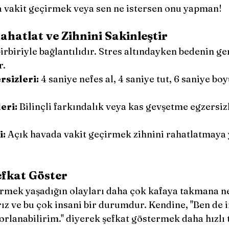
a vakit geçirmek veya sen ne istersen onu yapman!
ahatlat ve Zihnini Sakinleştir
irbiriyle bağlantılıdır. Stres altındayken bedenin ger
. 
rsizleri:
 4 saniye nefes al, 4 saniye tut, 6 saniye b
eri:
 Bilinçli farkındalık veya kas gevşetme egzersizl
i:
 Açık havada vakit geçirmek zihnini rahatlatmaya
fkat Göster
irmek yaşadığın olayları daha çok kafaya takmana ne
z ve bu çok insani bir durumdur. Kendine, ''Ben de 
orlanabilirim.'' diyerek şefkat göstermek daha hızl