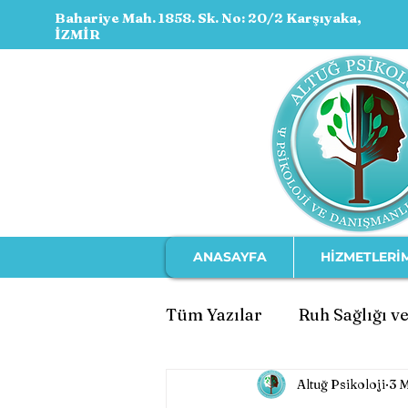
Bahariye Mah. 1858. Sk. No: 20/2 Karşıyaka,
İZMİR
ANASAYFA
HİZMETLERİ
Tüm Yazılar
Ruh Sağlığı ve
Altuğ Psikoloji
3 
Ebeveynlik ve Çocuk Geli