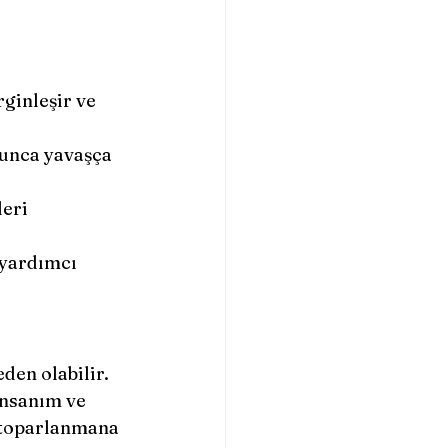
ginleşir ve 
oyunca yavaşça 
eri 
 yardımcı 
den olabilir. 
insanım ve 
ı toparlanmana 