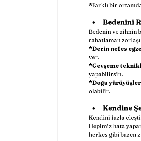
*
Farklı bir ortamd
Bedenini R
Bedenin ve zihnin b
rahatlaman zorlaşır
*Derin nefes egze
ver.
*Gevşeme teknikl
yapabilirsin.
*Doğa yürüyüşler
olabilir.
Kendine Şe
Kendini fazla eleşt
Hepimiz hata yaparı
herkes gibi bazen z