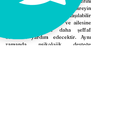
uzak bir şekilde bunu göstermelerini 
öneririz. Çünkü ergen bireyin 
yargısızca dinlenmesi, anlaşılabilir 
hissetmesini sağlayacak ve ailesine 
de kendisine de daha şeffaf 
olmasına yardım edecektir. Aynı 
zamanda psikolojik desteğe 
erişemeyen gençler ve ebeveynler, 
okuldaki rehberlik hizmetlerinden 
yardım alabilmelidir. Okulun bu 
konuda gerekli çalışmalar 
yapabilmesi, ergenleri bu süreç 
hakkında bilgilendirmesi bu dönemi 
pozitif yönde destekleyecektir.
Kısacası ergenlik bireyin kendini 
tanımaya çalıştığı kritik bir yoldur. 
Bu yoldaki destek ve kişinin kendi 
çabası süreci çiçeklendirecektir. :)
İzmir Genç Yetişkin 