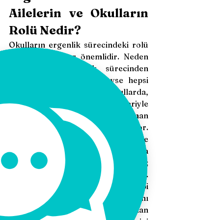
Ailelerin ve Okulların 
Rolü Nedir?
Okulların ergenlik sürecindeki rolü 
en az aile kadar önemlidir. Neden 
mi? Çünkü ergenlik sürecinden 
geçen çocukların neredeyse hepsi 
çeşitli eğitimler adına okullarda, 
akranlarıyla ya da öğretmenleriyle 
ailesinden daha fazla zaman 
geçirmek durumunda olabiliyor. 
Haliyle ergenlik döneminde 
psikolojik destek yalnızca 
uzmanlardan, psikologlardan değil; 
aile ve okuldan da gelir, gelmelidir. 
Ailelerin ergen bireyleri olduğu gibi 
kabul etmeleri konusunda çabalarını 
görmeyi ve çocuklarına yargılardan 