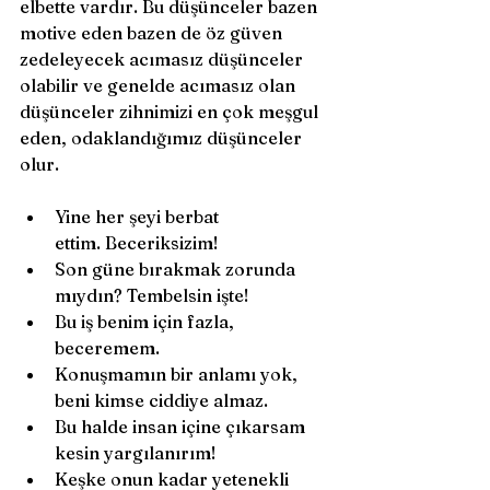
elbette vardır. Bu düşünceler bazen 
motive eden bazen de öz güven 
zedeleyecek acımasız düşünceler 
olabilir ve genelde acımasız olan 
düşünceler zihnimizi en çok meşgul 
eden, odaklandığımız düşünceler 
olur.  
Yine her şeyi berbat 
ettim. Beceriksizim! 
Son güne bırakmak zorunda 
mıydın? Tembelsin işte! 
Bu iş benim için fazla, 
beceremem. 
Konuşmamın bir anlamı yok, 
beni kimse ciddiye almaz. 
Bu halde insan içine çıkarsam 
kesin yargılanırım! 
Keşke onun kadar yetenekli 