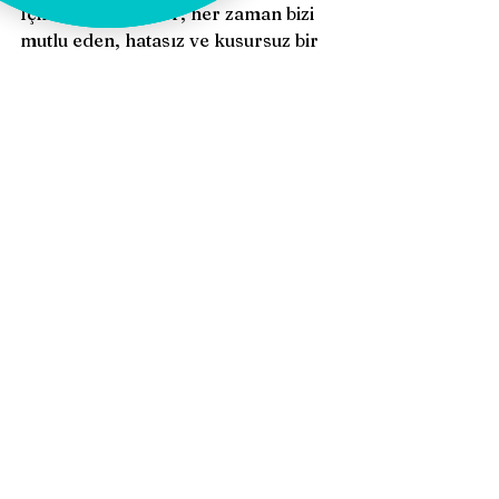
İçimizdeki diktatör, her zaman bizi 
mutlu eden, hatasız ve kusursuz bir 
düşünce akışı oluşturmaz ancak, 
aslında bizi koruyan, sınırlarımızı 
belirlememize yardımcı olan ve 
zorluklarla baş etme becerilerimizi 
geliştiren bir rehber olabilir. Bu içsel 
sesin, bize yargılayıcı ve acımasız 
bir şekilde yaklaşmak yerine, öz 
şefkatle ve farkındalıkla kendimizi 
daha iyi anlamamıza hizmet etmesini 
sağlamak mümkündür. Kendi 
değerlerimize uygun, dengeli bir 
yaklaşım benimseyerek, bu 
diktatörü daha bilinçli bir şekilde 
şekillendirip hayatımıza daha 
sağlıklı, tatmin edici bir yön 
verebilmesini sağlayabiliriz. 