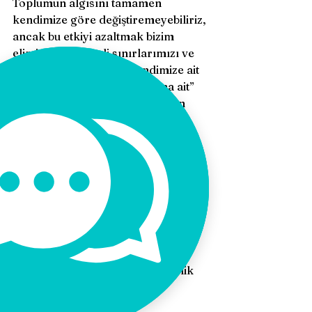
Toplumun algısını tamamen 
kendimize göre değiştiremeyebiliriz, 
ancak bu etkiyi azaltmak bizim 
elimizdedir. Kendi sınırlarımızı ve 
değerlerimizi bilmek, kendimize ait 
kurallar koyarken daha “bana ait” 
diyebileceğimiz bir yol izlemenin 
anahtarıdır. Öz şefkat ve 
farkındalıkla kendi değerlerimizi 
belirlemek, toplumun bize dikte 
ettiği kuralları farkında olmadan 
kabul etmenin yerine, daha bilinçli 
bir şekilde kendi sınırlarımızı 
belirleyip davranışlarımızı 
şekillendirmemize olanak tanır. Bu 
süreç, kendi kimliğimizi ve içsel 
doğrularımızı keşfetmeye yönelik 
bir yolculuk sunar. 